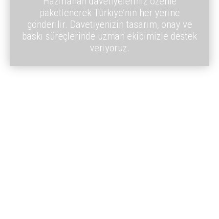
Hazırlanan davetiyeleriniz özenle
paketlenerek Türkiye’nin her yerine
gönderilir. Davetiyenizin tasarım, onay ve
baskı süreçlerinde uzman ekibimizle destek
veriyoruz.