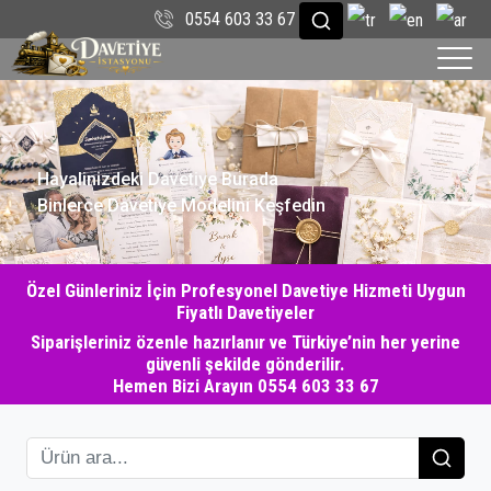
0554 603 33 67
H
a
y
a
l
i
n
i
z
d
e
k
i
D
a
v
e
t
i
y
e
B
u
r
a
d
a
Binlerce Davetiye Modelini Keşfedin
Özel Günleriniz İçin Profesyonel Davetiye Hizmeti Uygun
Fiyatlı Davetiyeler
Siparişleriniz özenle hazırlanır ve Türkiye’nin her yerine
güvenli şekilde gönderilir.
Hemen Bizi Arayın 0554 603 33 67